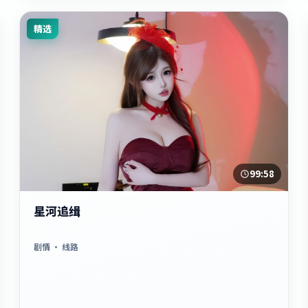
精选
99:58
星河追缉
剧情
· 线路