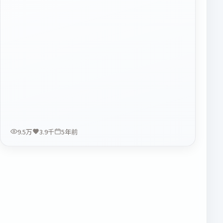
9.5万
3.9千
5年前