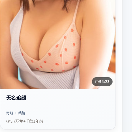
94:23
无名追缉
奇幻
· 线路
9.7万
4千
1年前