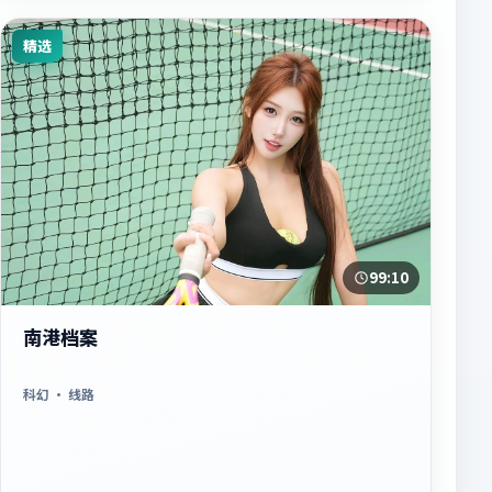
精选
99:10
南港档案
科幻
· 线路