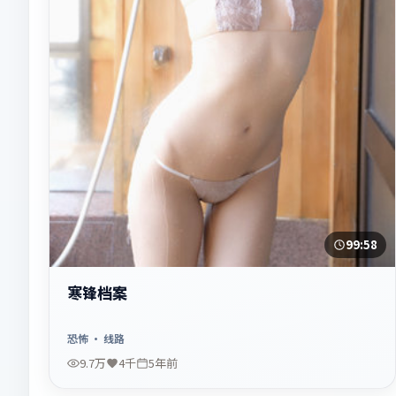
99:58
寒锋档案
恐怖
· 线路
9.7万
4千
5年前