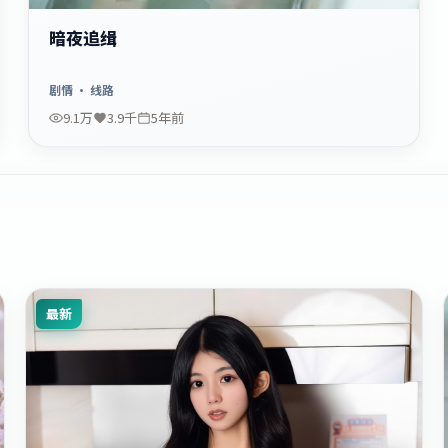
暗夜追缉
剧情
· 线路
9.1万
3.9千
5年前
最新