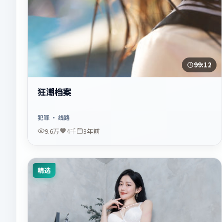
99:12
狂潮档案
犯罪
· 线路
9.6万
4千
3年前
精选