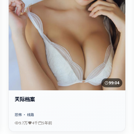
99:04
天际档案
恐怖
· 线路
9.7万
4千
5年前