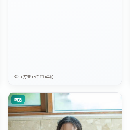
9.6万
3.9千
3年前
精选